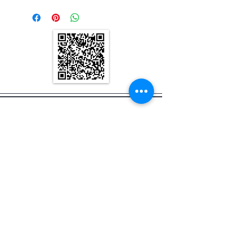
Vapaa toimitus Saksaan
kapasiteetti: 50 ml
Paino: 70 G
Koko: 160x33x33mm
Silverex by
BAU-ART-TEC GmbH
Roderstr. 42, 85055 Ingolstadt
Saksa
Puhelin: +49 (0) 841 99 36 07 20
Faksi: +49 (0) 841 99 36 07 22
Sähköposti:
info@bau-art-tec.de
painatus