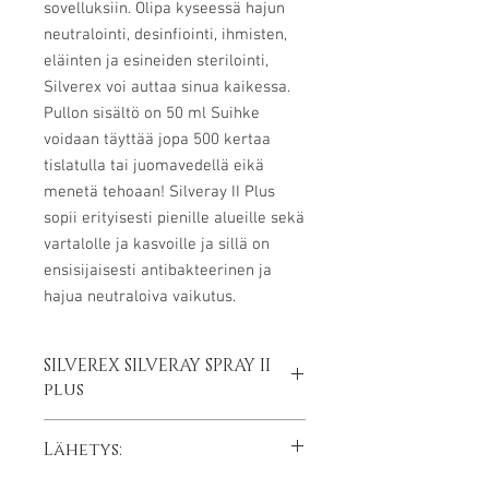
sovelluksiin. Olipa kyseessä hajun
neutralointi, desinfiointi, ihmisten,
eläinten ja esineiden sterilointi,
Silverex voi auttaa sinua kaikessa.
Pullon sisältö on 50 ml Suihke
voidaan täyttää jopa 500 kertaa
tislatulla tai juomavedellä eikä
menetä tehoaan! Silveray II Plus
sopii erityisesti pienille alueille sekä
vartalolle ja kasvoille ja sillä on
ensisijaisesti antibakteerinen ja
hajua neutraloiva vaikutus.
SILVEREX SILVERAY SPRAY II
plus​
Silverex Silveray II Plus, antibakteerinen
Lähetys:
ja desinfioiva suihke hopeavaahdolla,
voidaan täyttää jopa 500 kertaa.