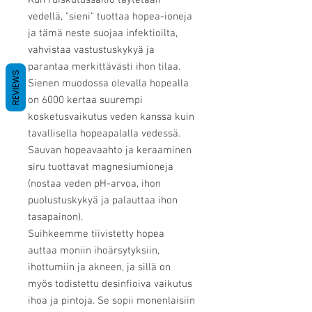
vedellä, "sieni" tuottaa hopea-ioneja
ja tämä neste suojaa infektioilta,
vahvistaa vastustuskykyä ja
parantaa merkittävästi ihon tilaa.
REVIEWS
Sienen muodossa olevalla hopealla
on 6000 kertaa suurempi
kosketusvaikutus veden kanssa kuin
tavallisella hopeapalalla vedessä.
Sauvan hopeavaahto ja keraaminen
siru tuottavat magnesiumioneja
(nostaa veden pH-arvoa, ihon
puolustuskykyä ja palauttaa ihon
tasapainon).
Suihkeemme tiivistetty hopea
auttaa moniin ihoärsytyksiin,
ihottumiin ja akneen, ja sillä on
myös todistettu desinfioiva vaikutus
ihoa ja pintoja. Se sopii monenlaisiin