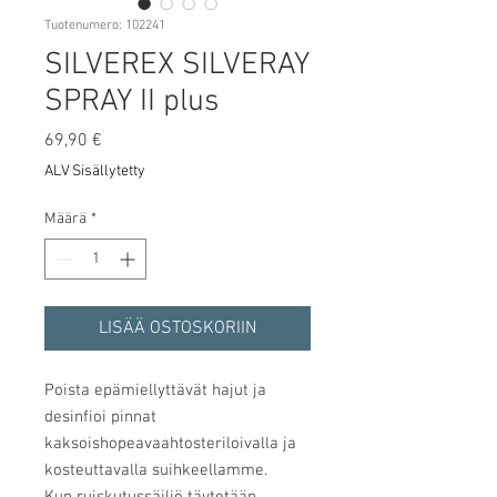
Tuotenumero: 102241
SILVEREX SILVERAY
SPRAY II plus
Hinta
69,90 €
ALV Sisällytetty
Määrä
*
LISÄÄ OSTOSKORIIN
Poista epämiellyttävät hajut ja
desinfioi pinnat
kaksoishopeavaahtosteriloivalla ja
kosteuttavalla suihkeellamme.
Kun ruiskutussäiliö täytetään