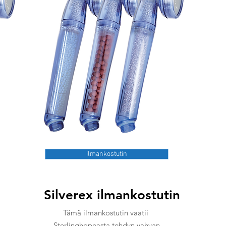
ilmankostutin
ä
Silverex ilmankostutin
Tämä ilmankostutin vaatii
Sterlinghopeasta tehdyn vahvan