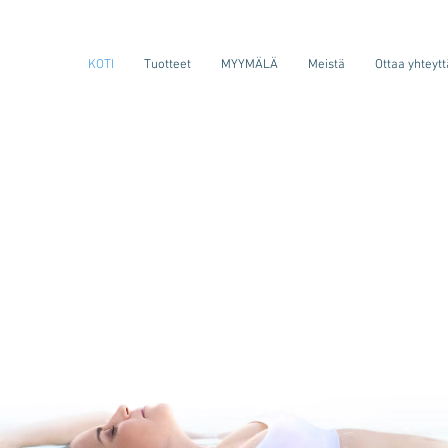
KOTI
Tuotteet
MYYMÄLÄ
Meistä
Ottaa yhteytt
Tervetulo
silverexill