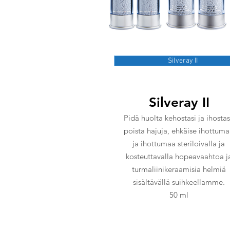
Silveray II
Silveray II
Pidä huolta kehostasi ja ihostas
poista hajuja, ehkäise ihottum
ja ihottumaa steriloivalla ja
kosteuttavalla hopeavaahtoa j
turmaliinikeraamisia helmiä
sisältävällä suihkeellamme.
50 ml