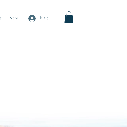
Kirjaudu
ä
More
a
e