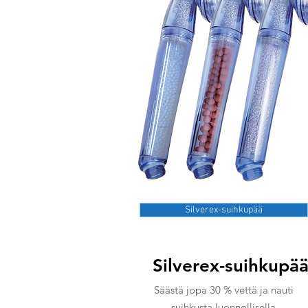
Silverex-suihkupää
Silverex-suihkupä
Säästä jopa 30 % vettä ja nauti
suihkusta luonnollisella