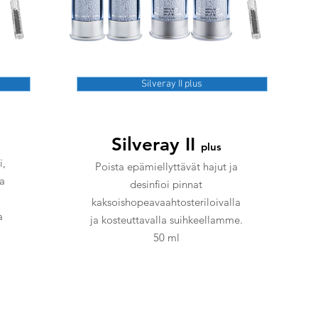
Silveray II plus
Silveray II
plus
i,
Poista epämiellyttävät hajut ja
aa
desinfioi pinnat
kaksoishopeavaahtosteriloivalla
a
ja kosteuttavalla suihkeellamme.
50 ml