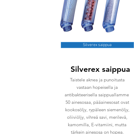
Silverex saippua
Silverex saippua
Taistele aknea ja punoitusta
vastaan hopeisella ja
antibakteerisella saippuallamme
50 ainesosaa, pääainesosat ovat
kookosöljy, rypäleen siemenöljy,
oliiviöljy, vihreä savi, merilevä,
kamomilla, E-vitamiini, mutta
tärkein ainesosa on hopea.